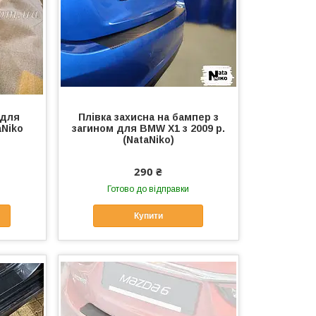
 для
Плівка захисна на бампер з
aNiko
загином для BMW X1 з 2009 р.
(NataNiko)
290 ₴
Готово до відправки
Купити