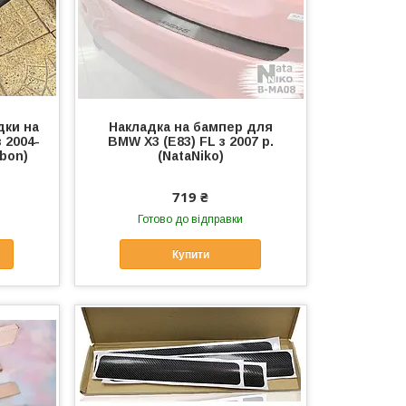
дки на
Накладка на бампер для
 2004-
BMW X3 (E83) FL з 2007 р.
rbon)
(NataNiko)
719 ₴
Готово до відправки
Купити