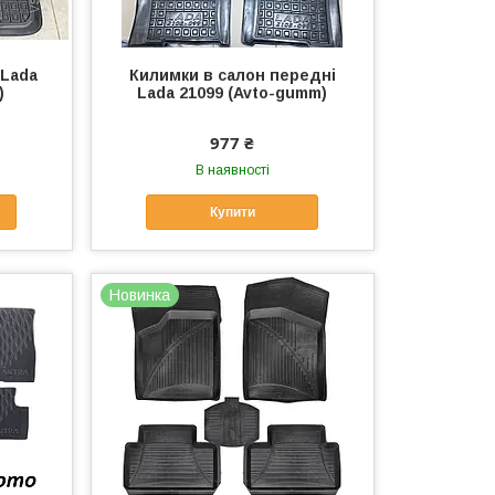
 Lada
Килимки в салон передні
)
Lada 21099 (Avto-gumm)
977 ₴
В наявності
Купити
Новинка