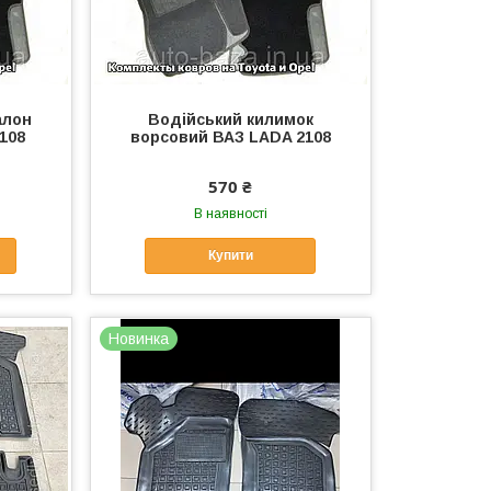
алон
Водійський килимок
108
ворсовий ВАЗ LADA 2108
570 ₴
В наявності
Купити
Новинка