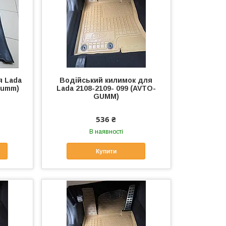
я Lada
Водійський килимок для
-gumm)
Lada 2108-2109- 099 (AVTO-
GUMM)
536 ₴
В наявності
Купити