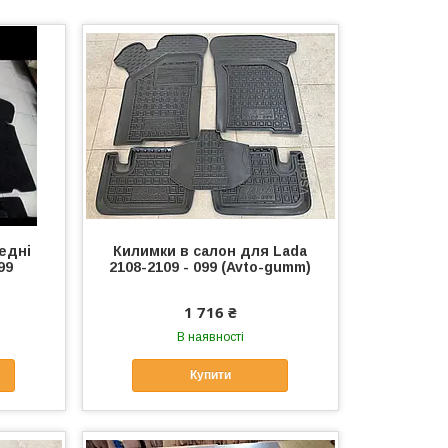
едні
Килимки в салон для Lada
99
2108-2109 - 099 (Avto-gumm)
1 716 ₴
В наявності
Купити