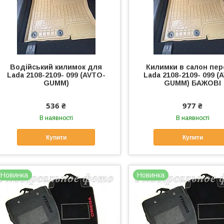
Водійський килимок для
Килимки в салон пер
Lada 2108-2109- 099 (AVTO-
Lada 2108-2109- 099 (
GUMM)
GUMM) БАЖОВІ
536 ₴
977 ₴
В наявності
В наявності
Купити
Купити
Новинка
Новинка