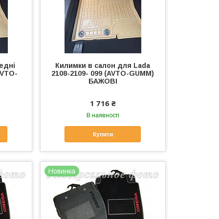
едні
Килимки в салон для Lada
AVTO-
2108-2109- 099 (AVTO-GUMM)
БАЖОВІ
1 716 ₴
В наявності
Купити
Новинка