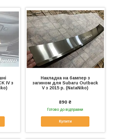
шні
Накладка на бампер з
K IV з
загином для Subaru Outback
iko)
V з 2015 р. (NataNiko)
890 ₴
Готово до відправки
Купити