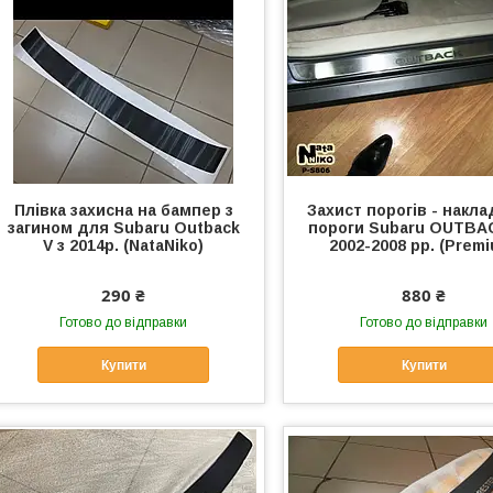
Плівка захисна на бампер з
Захист порогів - накла
загином для Subaru Outback
пороги Subaru OUTBACK
V з 2014р. (NataNiko)
2002-2008 рр. (Prem
290 ₴
880 ₴
Готово до відправки
Готово до відправки
Купити
Купити