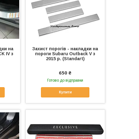
дки на
Захист порогів - накладки на
K IV з
пороги Subaru Outback V з
2015 р. (Standart)
650 ₴
Готово до відправки
Купити