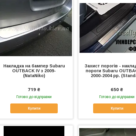
Накладка на бампер Subaru
Захист порогів - накла
OUTBACK IV з 2009-
пороги Subaru OUTBAC
(NataNiko)
2000-2004 рр. (Stand
719 ₴
650 ₴
Готово до відправки
Готово до відправки
Купити
Купити