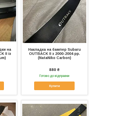
дки на
Накладка на бампер Subaru
 II із
OUTBACK II з 2000-2004 рр.
ium)
(NataNiko Carbon)
880 ₴
Готово до відправки
Купити