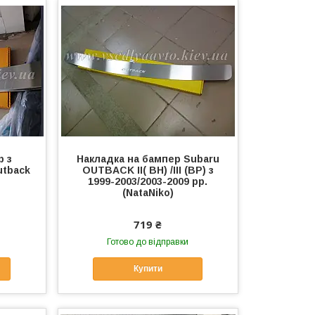
р з
Накладка на бампер Subaru
utback
OUTBACK II( BH) /III (BP) з
1999-2003/2003-2009 рр.
(NataNiko)
719 ₴
Готово до відправки
Купити