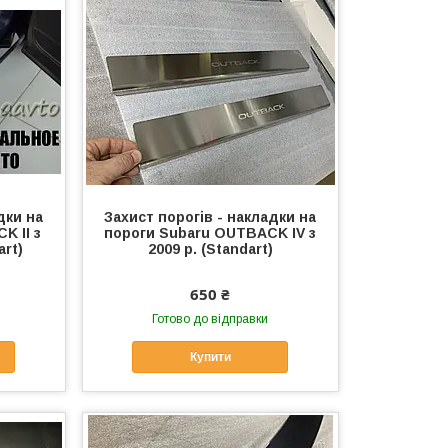
дки на
Захист порогів - накладки на
K II з
пороги Subaru OUTBACK IV з
art)
2009 р. (Standart)
650 ₴
Готово до відправки
Купити