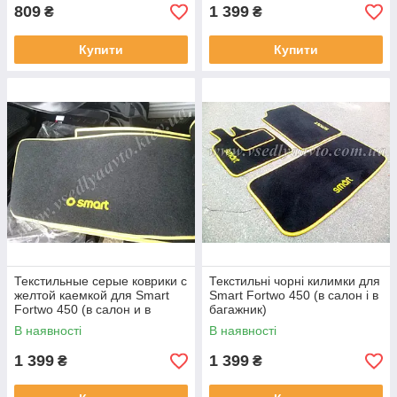
809
1 399
₴
₴
Купити
Купити
Текстильные серые коврики с
Текстильні чорні килимки для
желтой каемкой для Smart
Smart Fortwo 450 (в салон і в
Fortwo 450 (в салон и в
багажник)
багажник)
В наявності
В наявності
1 399
1 399
₴
₴