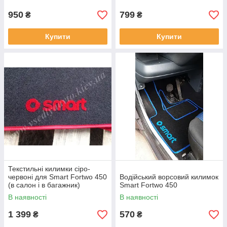
950
799
₴
₴
Купити
Купити
Текстильні килимки сіро-
червоні для Smart Fortwo 450
Водійський ворсовий килимок
(в салон і в багажник)
Smart Fortwo 450
В наявності
В наявності
1 399
570
₴
₴