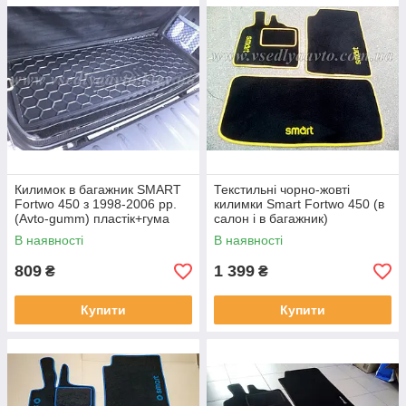
Килимок в багажник SMART
Текстильні чорно-жовті
Fortwo 450 з 1998-2006 рр.
килимки Smart Fortwo 450 (в
(Avto-gumm) пластік+гума
салон і в багажник)
В наявності
В наявності
809
1 399
₴
₴
Купити
Купити