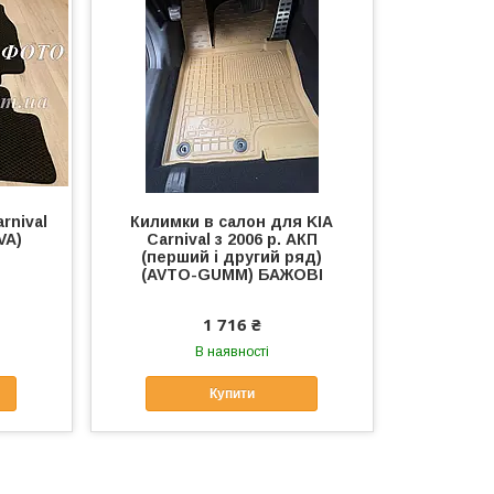
rnival
Килимки в салон для KIA
VA)
Carnival з 2006 р. АКП
(перший і другий ряд)
(AVTO-GUMM) БАЖОВІ
1 716 ₴
В наявності
Купити