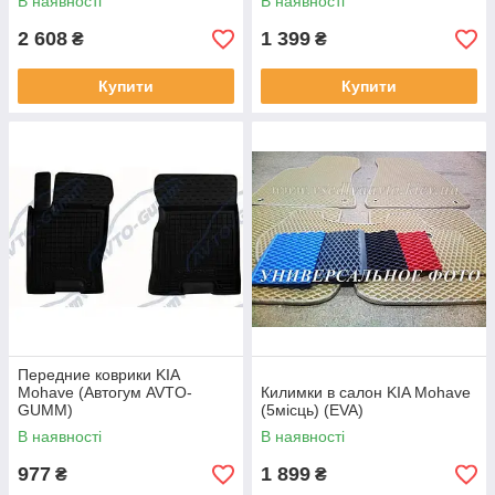
В наявності
В наявності
2 608
1 399
₴
₴
Купити
Купити
Передние коврики KIA
Mohavе (Автогум AVTO-
Килимки в салон KIA Mohave
GUMM)
(5місць) (EVA)
В наявності
В наявності
977
1 899
₴
₴