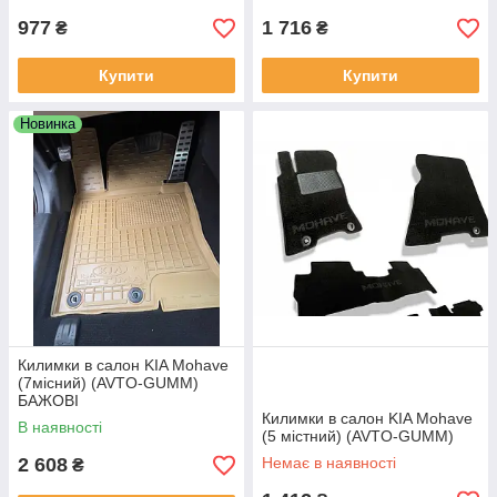
977
1 716
₴
₴
Купити
Купити
Новинка
Килимки в салон KIA Mohave
(7місний) (AVTO-GUMM)
БАЖОВІ
Килимки в салон KIA Mohavе
В наявності
(5 містний) (AVTO-GUMM)
2 608
Немає в наявності
₴