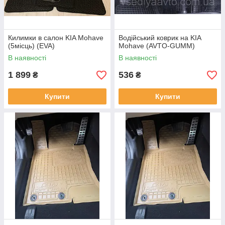
Килимки в салон KIA Mohave
Водійський коврик на KIA
(5місць) (EVA)
Mohavе (AVTO-GUMM)
В наявності
В наявності
1 899
536
₴
₴
Купити
Купити