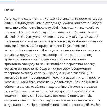
Опис
Авточохли в салон Smart Fortwo 450 виконані строго по формі
сидінь з індивідуальним підходом до кожної конкретної моделі
авто, що забезпечує ідеальну обтічність тканинних чохлів по
кріслах. Цей автомобіль дуже популярний в Україні. Немає
різниці чи він був куплений новий з салону або підтриманий -
Вам знадобляться авточохли для нього, щоб зберегти сидіння
новими і чистими або приховати вже існуючі плями і
потертості на сидіннях. Чохли для сидінь надійно захищають
крісла від бруду, подряпин, потертостей і вигоряння під
прямими сонячними променями і допомагають вам
пристойно заощадити на хімчистці або перетяжки салону,
оскільки він просто не буде в них потребу. Збереження
товарного вигляду салону – це одна з умов високої ціни
автомобіля при перепродажі, і чохли в цьому питанні просто
незамінні. Крім того, саме вони допоможуть Вам освіжити й
обновити салон, особливо якщо раніше він експлуатувався
без чохлів: напевно ви на кожному кріслі знайдете безліч
подряпин і цяток, які вам дуже хотілося б приховати від
сторонніх очей... та й самому дивитися на них немає ніякого
задоволення. Колір автомобільних чохлів темно-сірий, майже