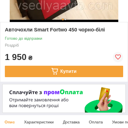
Авточохли Smart Fortwo 450 чорно-білі
Готово до відправки
Роздріб
1 950
₴
Купити
Опис
Характеристики
Доставка
Оплата
Умови п