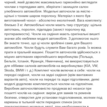
чорний, який дозволяє максимально гармонійно виглядати
чохлам з торпедами авто, зберігати і захищати салон
улюбленого автомобіля. Модельні авточохли за якістю -
щільні з тонким шаром поролону. Матеріал з якого був
виготовлений чохол - абсолютно екологічний. Вага комплекту:
близько 3 кг. Автомобільні чохли мають таку структуру: щільна
автоткань, поролон, підкладка (захист поролону від
протираемости). Чохли на сидіння мають оригінальні вишиті
значки або емблеми моделі автомобіля. З допомогою нього
Ви знаєте точно, що ці чохли зроблені саме для Вашого
автомобіля. Чохли будуть служити Вам багато років. Їх можна
прати в пральній машині. Пошиття авточохлів здійснюється з
міцних автотканин європейського виробництва (Польща,
Бельгія, Іспанія, Франція, Німеччина), які використовуються
для оббивки салонів автомобілів на виробництвах (KIA, VW,
Skoda, BMW і т. д.) Комплект чохлів включає в себе: чохли на
передні сидіння, чохли на задні сидіння (крім вантажних
варіантів авто), чохли на передні та задні підголівники, деякі
моделі додатково комплектується чохлом на підлокітник.
Виробник авточохлівповністю продумав всі нюанси при
пошитті чохлів на сидіння: вирізи для замків та ременів
безпеки, отверстия для установки подголовников, молнии под
карманы в тыльной части передних спинок (если
предусмотрено моделью авто), при необходимости в