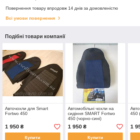
Повернення товару впродовж 14 днів за домовленістю
Всі умови повернення
Подібні товари компанії
Авточохли для Smart
Автомобільні чохли на
Авто
Fortwo 450
сидіння SMART Fortwo
450 
450 (чорно-сині)
1 950
1 950
1 9
₴
₴
Купити
Купити