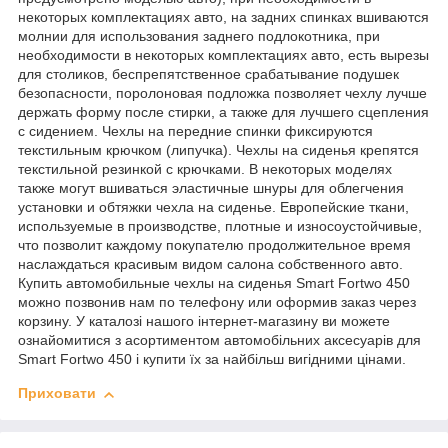
некоторых комплектациях авто, на задних спинках вшиваются
молнии для использования заднего подлокотника, при
необходимости в некоторых комплектациях авто, есть вырезы
для столиков, беспрепятственное срабатывание подушек
безопасности, поролоновая подложка позволяет чехлу лучше
держать форму после стирки, а также для лучшего сцепления
с сидением. Чехлы на передние спинки фиксируются
текстильным крючком (липучка). Чехлы на сиденья крепятся
текстильной резинкой с крючками. В некоторых моделях
также могут вшиваться эластичные шнуры для облегчения
установки и обтяжки чехла на сиденье. Европейские ткани,
используемые в производстве, плотные и износоустойчивые,
что позволит каждому покупателю продолжительное время
наслаждаться красивым видом салона собственного авто.
Купить автомобильные чехлы на сиденья Smart Fortwo 450
можно позвонив нам по телефону или оформив заказ через
корзину. У каталозі нашого інтернет-магазину ви можете
ознайомитися з асортиментом автомобільних аксесуарів для
Smart Fortwo 450 і купити їх за найбільш вигідними цінами.
Приховати