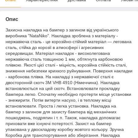
Опис
Захисна накладка на бампер з загином від українського
виробника "NataNiko". Накладка зроблена з матеріалу -
нержавіюча сталь - це корозійно-стійкий матеріал — легована
сталь, стійка до корозії в атмосфері і агресивних
середовищах. Матеріал накладок - високолегована
нержавіюча сталь товщиною 1 мм, обтягнута карбоновою
плівкою. Якості цієї сталі - міцність, корозійна стійкість сталі,
зниження небезпеки крихкого руйнування. Поверхня накладки
- карбонова плівка. На накладці з нержавіючої сталі є
двосторонній скотч 3M VHB 4910 (Німеччина). Накладка
встановлюється на цей скотч. Встановлювати прокладку
бампера легко. Спочатку необхідно протерти місце установки
- знежирити. Потім витерти насухо, і в теплому місці
встановлювати. Проста і легка установка. Накладка на
бампер з загином для захисту бампера від механічних
пошкоджень, подряпин і т. п. Також, накладка допомагає
приховати вже існуючі потертості. Захист на бампер
упакована у двоскладову коробку жовтого кольору. Зручна
Коробка для транспортування або зберігання. Накладка