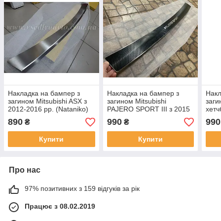
Накладка на бампер з
Накладка на бампер з
Накл
загином Mitsubishi ASX з
загином Mitsubishi
заги
2012-2016 рр. (Nataniko)
PAJERO SPORT III з 2015
хетч
р. (Nataniko Carbon)
890
990
990
₴
₴
Купити
Купити
Про нас
97% позитивних з 159 відгуків за рік
Працює з 08.02.2019