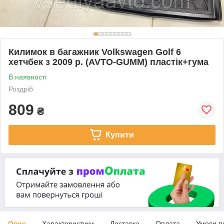
Килимок в багажник Volkswagen Golf 6
хетчбек з 2009 р. (AVTO-GUMM) пластік+гума
В наявності
Роздріб
809
₴
Купити
Опис
Характеристики
Доставка
Оплата
Умови п