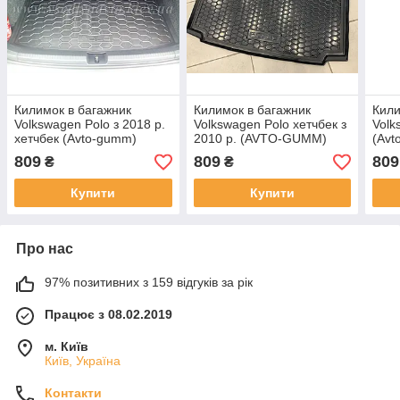
Килимок в багажник
Килимок в багажник
Кили
Volkswagen Polo з 2018 р.
Volkswagen Polo хетчбек з
Volk
хетчбек (Avto-gumm)
2010 р. (AVTO-GUMM)
(Avt
пластік+гума
пластік+гума
809
809
809
₴
₴
Купити
Купити
Про нас
97% позитивних з 159 відгуків за рік
Працює з 08.02.2019
м. Київ
Київ, Україна
Контакти