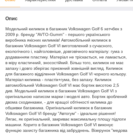
Опис
Модельний килимок в багажник Volkswagen Golf 6 хетчбек з
2009 р. бренду "AVTO-Gumm" - першого українського
виробника якісних килимків! Автомобільний килимок в
багажник Volkswagen Golf VI виготовлений з сучасного,
екологічного і, найголовніше, довговічного матеріалу: гума з
додаванням пластику. Матеріал не тріскається, не ламається,
в міру еластичний, зносостійкий. Більш того, килимок не має
запаху і довго зберігає приємний зовнішній вигляд. Килимок
для багажного відділення Volkswagen Golf VI чорного кольору.
Матеріал килимка - пластік+гума, без запаху. Килимок
автомобільний Volkswagen Golf VI має бортик висотою 2,5
див. Модельний килимок в багажник Volkswagen Golf VI з
оригінальною написом марки і моделі авто. Бортик зроблений
двома сходинками, - для кращої обтічності килимка до
обшивки багажника. Оригінальний килимок в багажник
Volkswagen Golf VI бренду "Автогум" - ідеальне рішення!
Лягає, як оригінальний, закриває максимальну площу підлоги
машини. Корито в багажник Volkswagen Golf VI виконує
функцію захисту багажника від забруднень. Візерунок "медова