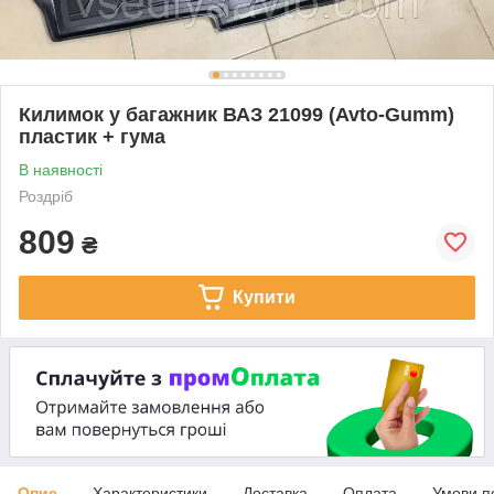
Килимок у багажник ВАЗ 21099 (Avto-Gumm)
пластик + гума
В наявності
Роздріб
809
₴
Купити
Опис
Характеристики
Доставка
Оплата
Умови п