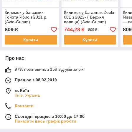
Килимок у багажник
Килимок у багажник Zeekr
Кили
Тойота Ярис з 2021 р.
001 з 2022- ( Верхня
Niss
(Avto-Gumm)
полиця) (Avto-Gumm)
— ве
пластик+гума
Пластик + гума
Gumm
809
744,28
809
₴
₴
809 ₴
Купити
Купити
Про нас
97% позитивних з 159 відгуків за рік
Працює з 08.02.2019
м. Київ
Київ, Україна
Контакти
Сьогодні працює з 10:00 до 17:00
Показати весь графік роботи