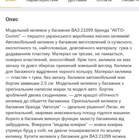
Опис
Модельний килимок у багажник ВАЗ 21099 бренда "AVTO-
Gumm" — першого українського виробника якісних килимків!
Автомобільний килимок у багажник виготовлений із сучасного,
екологічного та, найголовніше, довговічного матеріалу: гума з
додаванням пластику. Матеріал не тріскає, не ламається,
помірно еластичний, зносостійкий. Крім того, килимок не має
запаху та довго зберігає приємний зовнішній вигляд. Килимок
для багажного відділення чорного кольору. Матеріал килимка
— пластик + гума, без запаху. Килимок автомобільний має
бортик заввишки 2,5 см. Модельний килимок у багажник з
оригінальним написом марки та моделі авто. Бортик
зроблений двома сходинками, — для кращої обтічності
килимка до обшиття багажника. Оригінальний килимок у
багажник бренда "Автогум" — ідеальне рішення! Лягає, як
оригінальний, закриває максимальну площу підлоги машини.
Корито в багажник виконує функцію захисту багажника від
забруднень. Візерунок "медова комірка" — кожна комірка
утримує бруд у собі, не даючи поширюватися по всьому
килимку. Купити килимок у багажник для ВАЗ 21099 можна