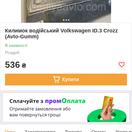
Килимок водійський Volkswagen ID.3 Crozz
(Avto-Gumm)
В наявності
Роздріб
536
₴
Купити
Опис
Характеристики
Доставка
Оплата
Умови п