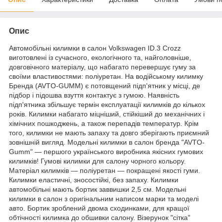
Опис
Автомобільні килимки в салон Volkswagen ID.3 Crozz
виготовлені із сучасного, екологічного та, найголовніше,
довговічного матеріалу, що набагато перевершує гуму за
своїми властивостями: поліуретан. На водійському килимку
Бренда (AVTO-GUMM) є потовщений підп'ятник у місці, де
підбор і підошва взуття контактує з гумою. Наявність
підп'ятника збільшує термін експлуатації килимків до кількох
років. Килимки набагато міцніший, стійкіший до механічних і
хімічних пошкоджень, а також перепадів температур. Крім
того, килимки не мають запаху та довго зберігають приємний
зовнішній вигляд. Модельні килимки в салон бренда "AVTO-
Gumm" — першого українського виробника якісних гумових
килимків! Гумові килимки для салону чорного кольору.
Матеріал килимків — поліуретан — покращені якості гуми.
Килимки еластичні, зносостійкі, без запаху. Килимки
автомобільні мають бортик заввишки 2,5 см. Модельні
килимки в салон з оригінальним написом марки та моделі
авто. Бортик зроблений двома сходинками, для кращої
обтічності килимка до обшивки салону. Візерунок "сітка"