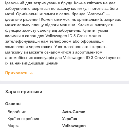
ідеальний для затримування бруду. Кожна кліточка не дає
забрудненню шириться по всьому килимку, і поготів за його
межі. Оригінальні килимки в салон бренда "Автогум" —
ідеальне рішення! Кожен килимок, як оригінальний, закриває
максимальну площу підлоги машини. Килимки виконують
функцію захисту салону від забруднень. Купити гумові
килимки в салон для Volkswagen ID.3 Crozz можна
зателефонувавши нам телефоном або оформивши
замовлення через кошик. У каталозі нашого інтернет-
магазину ви можете ознайомитися з асортиментом
автомобільних аксесуарів для Volkswagen ID.3 Crozz і купити
їх за найвигіднішими цінами.
Приховати
Характеристики
Основні
Виробник
Avto-Gumm
Країна виробник
Україна
Марка
Volkswagen