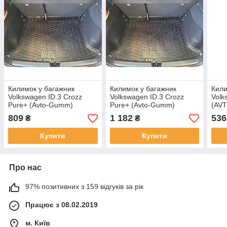
Килимок у багажник
Килимок у багажник
Кили
Volkswagen ID.3 Crozz
Volkswagen ID.3 Crozz
Volk
Pure+ (Avto-Gumm)
Pure+ (Avto-Gumm)
(AV
пластик+гума
поліуретан
809
1 182
536
₴
₴
Купити
Купити
Про нас
97% позитивних з 159 відгуків за рік
Працює з 08.02.2019
м. Київ