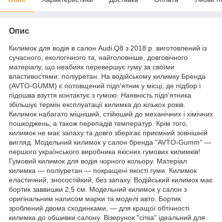
Опис
Килимок для водія в салон Audi Q8 з 2018 р. виготовлений із
сучасного, екологічного та, найголовніше, довговічного
матеріалу, що неабияк перевершує гуму за своїми
властивостями: поліуретан. На водійському килимку Бренда
(AVTO-GUMM) є потовщений підп'ятник у місці, де підбор і
підошва взуття контактує з гумою. Наявність підп'ятника
збільшує термін експлуатації килимка до кількох років.
Килимок набагато міцніший, стійкіший до механічних і хімічних
пошкоджень, а також перепадів температур. Крім того,
килимок не має запаху та довго зберігає приємний зовнішній
вигляд. Модельний килимок у салон бренда "AVTO-Gumm" —
першого українського виробника якісних гумових килимків!
Гумовий килимок для водія чорного кольору. Матеріал
килимка — поліуретан — покращені якості гуми. Килимок
еластичний, зносостійкий, без запаху. Водійський килимок має
бортик заввишки 2,5 см. Модельний килимок у салон з
оригінальним написом марки та моделі авто. Бортик
зроблений двома сходинками, — для кращої обтічності
килимка до обшивки салону. Візерунок "сітка" ідеальний для