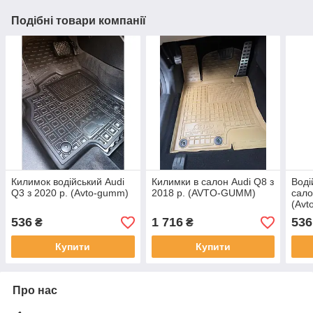
Подібні товари компанії
Килимок водійський Audi
Килимки в салон Audi Q8 з
Воді
Q3 з 2020 р. (Avto-gumm)
2018 р. (AVTO-GUMM)
сало
(Av
536
1 716
536
₴
₴
Купити
Купити
Про нас