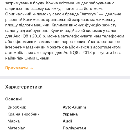
затримування бруду. Кожна кліточка не дає забрудненню
шириться по всьому килимку, і поготів за його межі.
Оригінальний килимок у салон бренда "Автогум" — ідеальне
рішення! Килимок як оригінальний закриває максимальну
площу підлоги машини. Килимок виконує функцію захисту
салону від забруднень. Купити водійський килимок у салон
для Audi Q8 з 2018 р. можна зателефонувати нам телефоном
або оформивши замовлення через кошик. У каталозі нашого
інтернет-магазину ви можете ознайомитися з асортиментом
автомобільних аксесуарів для Audi Q8 з 2018 р. і купити їх за
найвигіднішими цінами.
Приховати
Характеристики
Основні
Виробник
Avto-Gumm
Країна виробник
Україна
Марка
Audi
Матеріал
Поліуретан