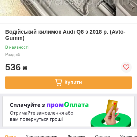
Водійський килимок Audi Q8 з 2018 р. (Avto-
Gumm)
В наявності
Роздріб
536
₴
Купити
Опис
Характеристики
Доставка
Оплата
Умови п