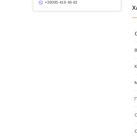
+38095-418-48-83
Х
В
К
М
П
С
С