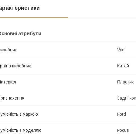
арактеристики
Основні атрибути
иробник
Vitol
раїна виробник
Китай
атеріал
Пластик
ризначення
Задні ко
умісність з маркою
Ford
умісність з моделлю
Focus