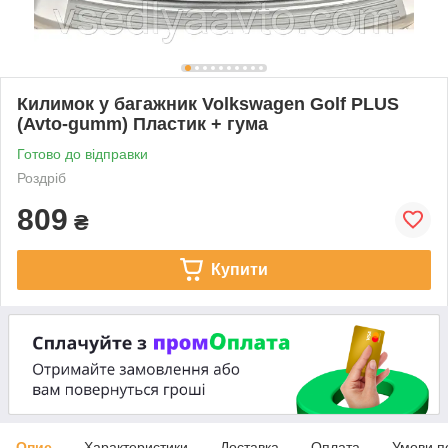
Килимок у багажник Volkswagen Golf PLUS
(Avto-gumm) Пластик + гума
Готово до відправки
Роздріб
809
₴
Купити
Опис
Характеристики
Доставка
Оплата
Умови п