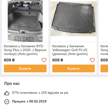
Килимок у багажник BYD
Килимок у багажник
Кили
Song Plus з 2020- ( Верхня
Volkswagen Golf PLUS
Song
полиця) (Avto-gumm)
(докатка) (Avto-gumm)
поли
пластик+гума
Пластик + гума
плас
809
809
809
₴
₴
Купити
Купити
Про нас
97% позитивних з 159 відгуків за рік
Працює з 08.02.2019