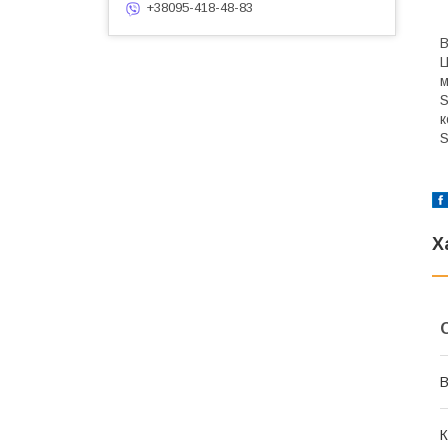
+38095-418-48-83
В
Ц
м
S
к
S
Х
В
К