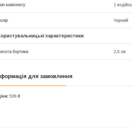
ип комплекту
1 водійс
олір
Чорний
Користувальницькі характеристики
исота бортика
2,5 см
нформація для замовлення
іна:
536 ₴