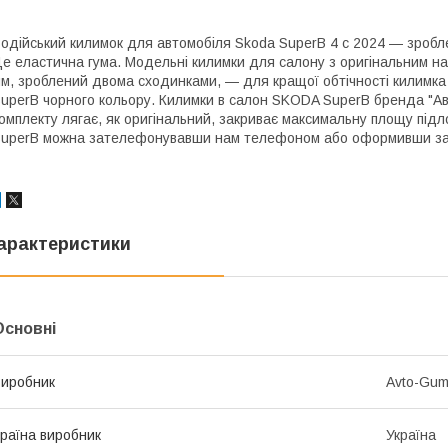
одійський килимок для автомобіля Skoda SuperB 4 c 2024 — зроблен
е еластична гума. Модельні килимки для салону з оригінальним на
м, зроблений двома сходинками, — для кращої обтічності килимка
uperB чорного кольору. Килимки в салон SKODA SuperB бренда "Ав
омплекту лягає, як оригінальний, закриває максимальну площу під
uperB можна зателефонувавши нам телефоном або оформивши за
арактеристики
Основні
иробник
Avto-Gu
раїна виробник
Україна