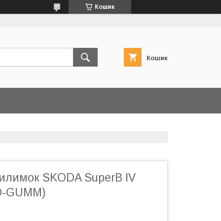
Кошик
Кошик
килимок SKODA SuperB IV
TO-GUMM)