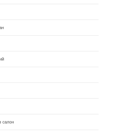
ан
ий
в салон