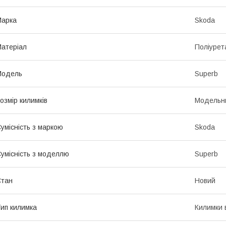
Марка
Skoda
атеріал
Поліурет
Модель
Superb
озмір килимків
Модельн
умісність з маркою
Skoda
умісність з моделлю
Superb
Стан
Новий
ип килимка
Килимки 