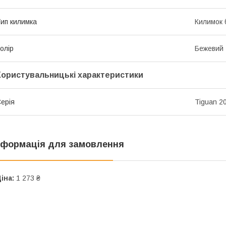
ип килимка
Килимок 
олір
Бежевий
Користувальницькі характеристики
ерія
Tiguan 2
нформація для замовлення
іна:
1 273 ₴