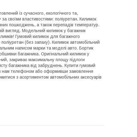
овлений із сучасного, екологічного та,
 за своїми властивостями: поліуретан. Килимок
мічних пошкоджень, а також перепадів температур.
шній вигляд. Модельний килимок у багажник
лимків! Гумовий килимок для багажного
 поліуретан (без запаху). Килимок автомобільний
нальним написом марки та моделі авто. Бортик
обшивки багажника. Оригінальний килимок у
ьний, закриває максимальну площу підлоги
сту багажника від забруднень. Купити гумовий
ши нам телефоном або оформивши замовлення
омитися з асортиментом автомобільних аксесуарів