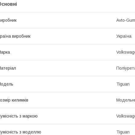
Основні
иробник
Avto-Gu
раїна виробник
Україна
Марка
Volkswag
атеріал
Поліурет
Модель
Tiguan
озмір килимків
Модельн
умісність з маркою
Volkswag
умісність з моделлю
Tiguan