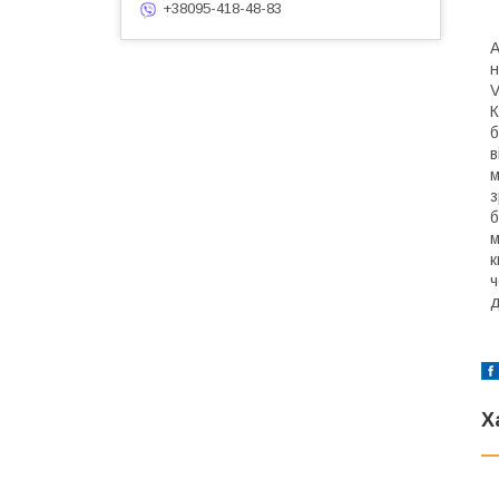
+38095-418-48-83
А
н
V
К
б
в
м
з
б
м
к
ч
д
Х