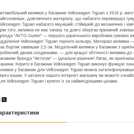
втомобільний килимок у багажник Volkswagen Tiguan з 2016 р. вигот
айголовніше, довговічного матеріалу, що набагато перевершує гуму
olkswagen Tiguan набагато міцніший, стійкіший до механічних і хі
рім того, килимок не має запаху та довго зберігає приємний зовні
ренда "AVTO-Gumm" — першого українського виробника гумових ки
ідділення Volkswagen Tiguan чорного кольору. Матеріал килимка —
ає бортик заввишки 2,5 см. Модельний килимок у багажник з оригі
роблений двома сходинками, — для кращої обтічності килимка до 
агажник бренда "Автогум" — ідеальне рішення! Лягає, як оригінал
ашини. Корито в багажник Volkswagen Tiguan виконує функцію захи
илимок у багажник для Volkswagen Tiguan можна зателефонував
ерез кошик. У каталозі нашого інтернет-магазину ви можете ознай
ля Volkswagen Tiguan і купити їх за найвигіднішими цінами.
арактеристики