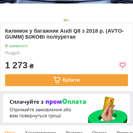
Килимок у багажник Audi Q8 з 2018 р. (AVTO-
GUMM) БІЖОВІ поліуретан
В наявності
Роздріб
1 273
₴
Купити
Опис
Характеристики
Доставка
Оплата
Умови п