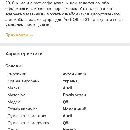
2018 р. можна зателефонувавши нам телефоном або
оформивши замовлення через кошик. У каталозі нашого
інтернет-магазину ви можете ознайомитися з асортиментом
автомобільних аксесуарів для Audi Q8 з 2018 р. і купити їх за
найвигіднішими цінами.
Приховати
Характеристики
Основні
Виробник
Avto-Gumm
Країна виробник
Україна
Марка
Audi
Матеріал
Поліуретан
Модель
Q8
Розмір килимків
Модельний
Сумісність з маркою
Audi
Сумісність з моделлю
Q8
Стан
Новий