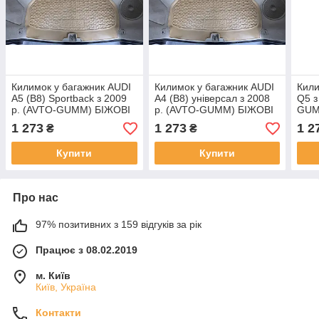
Килимок у багажник AUDI
Килимок у багажник AUDI
Кили
A5 (B8) Sportback з 2009
A4 (B8) універсал з 2008
Q5 з
р. (AVTO-GUMM) БІЖОВІ
р. (AVTO-GUMM) БІЖОВІ
GUM
поліуретан
поліуретан
полі
1 273
1 273
1 2
₴
₴
Купити
Купити
Про нас
97% позитивних з 159 відгуків за рік
Працює з 08.02.2019
м. Київ
Київ, Україна
Контакти