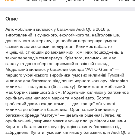
Опис
Автомобільний килимок у багажник Audi Q8 з 2018 р.
виготовлений із сучасного, екологічного та, найголовніше,
довговічного матеріалу, що неабияк перевершує гуму за
своїми властивостями: поліуретан. Килимок набагато
міцніший, стійкіший до механічних і хімічних пошкоджень, а
також перепадів температур. Крім того, килимок не має
запаху та довго зберігає приємний зовнішній вигляд.
Модельний килимок у багажник бренда "AVTO-Gumm" —
першого українського виробника гумових килимків! Гумовий
килимок для багажного відділення чорного кольору. Матеріал
килимка — поліуретан (без запаху). Килимок автомобільний
має бортик заввишки 2,5 см. Модельний килимок у багажник з
оригінальним написом марки та моделі авто. Бортик
зроблений двома сходинками, — для кращої обтічності
килимка до обшивки багажника. Оригінальний килимок у
багажник бренда "Автогум" — ідеальне рішення! Лягає, як
оригінальний, закриває максимальну площу підлоги машини.
Корито в багажник виконує функцію захисту багажника від
забруднень. Купити гумовий килимок у багажник для Audi Q8 з