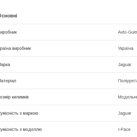
Основні
иробник
Avto-Gu
раїна виробник
Україна
Марка
Jaguar
атеріал
Поліурет
озмір килимків
Модельн
умісність з маркою
Jaguar
умісність з моделлю
I-Pace