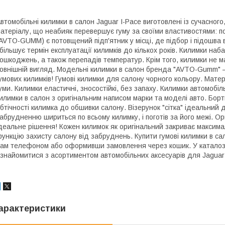
втомобільні килимки в салон Jaguar I-Pace виготовлені із сучасного
атеріалу, що неабияк перевершує гуму за своїми властивостями: п
AVTO-GUMM) є потовщений підп'ятник у місці, де підбор і підошва в
більшує термін експлуатації килимків до кількох років. Килимки набаг
ошкоджень, а також перепадів температур. Крім того, килимки не 
овнішній вигляд. Модельні килимки в салон бренда "AVTO-Gumm" —
умових килимків! Гумові килимки для салону чорного кольору. Мате
уми. Килимки еластичні, зносостійкі, без запаху. Килимки автомобі
илимки в салон з оригінальним написом марки та моделі авто. Бо
бтічності килимка до обшивки салону. Візерунок "сітка" ідеальний
абрудненню шириться по всьому килимку, і поготів за його межі. О
деальне рішення! Кожен килимок як оригінальний закриває максим
ункцію захисту салону від забруднень. Купити гумові килимки в 
ам телефоном або оформивши замовлення через кошик. У каталозі
знайомитися з асортиментом автомобільних аксесуарів для Jaguar I
арактеристики