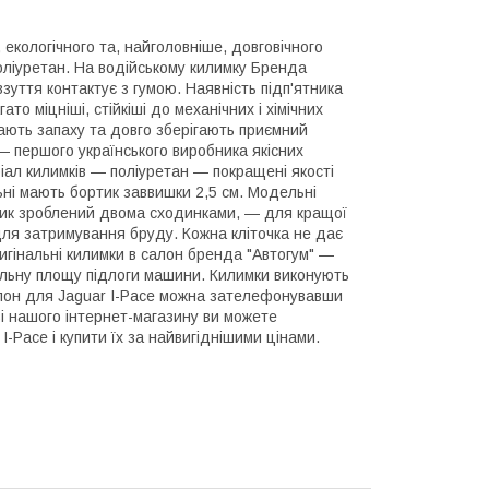
, екологічного та, найголовніше, довговічного
оліуретан. На водійському килимку Бренда
зуття контактує з гумою. Наявність підп'ятника
ато міцніші, стійкіші до механічних і хімічних
мають запаху та довго зберігають приємний
 першого українського виробника якісних
ріал килимків — поліуретан — покращені якості
льні мають бортик заввишки 2,5 см. Модельні
ртик зроблений двома сходинками, — для кращої
 для затримування бруду. Кожна кліточка не дає
ригінальні килимки в салон бренда "Автогум" —
альну площу підлоги машини. Килимки виконують
салон для Jaguar I-Pace можна зателефонувавши
 нашого інтернет-магазину ви можете
-Pace і купити їх за найвигіднішими цінами.