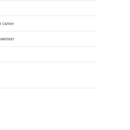
в салон
омплект