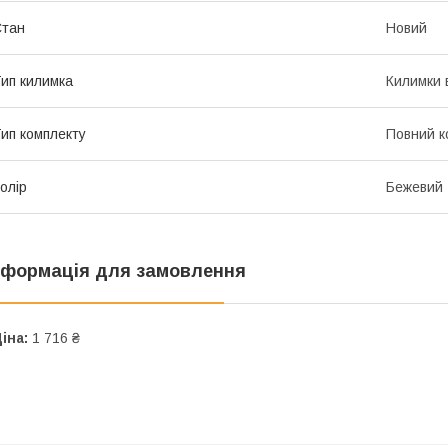
Стан
Новий
ип килимка
Килимки 
ип комплекту
Повний к
олір
Бежевий
нформація для замовлення
іна:
1 716 ₴