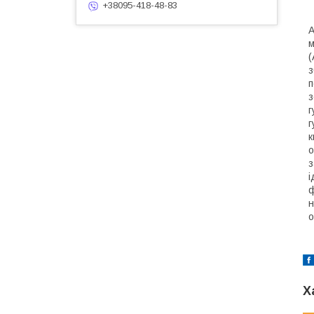
+38095-418-48-83
А
м
(
з
п
з
г
г
к
о
з
і
ф
н
о
Х