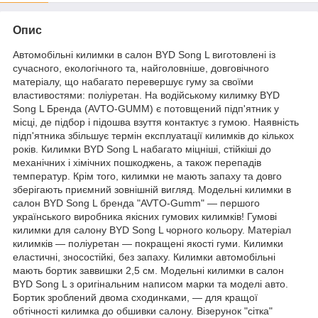
Опис
Автомобільні килимки в салон BYD Song L виготовлені із
сучасного, екологічного та, найголовніше, довговічного
матеріалу, що набагато перевершує гуму за своїми
властивостями: поліуретан. На водійському килимку BYD
Song L Бренда (AVTO-GUMM) є потовщений підп'ятник у
місці, де підбор і підошва взуття контактує з гумою. Наявність
підп'ятника збільшує термін експлуатації килимків до кількох
років. Килимки BYD Song L набагато міцніші, стійкіші до
механічних і хімічних пошкоджень, а також перепадів
температур. Крім того, килимки не мають запаху та довго
зберігають приємний зовнішній вигляд. Модельні килимки в
салон BYD Song L бренда "AVTO-Gumm" — першого
українського виробника якісних гумових килимків! Гумові
килимки для салону BYD Song L чорного кольору. Матеріал
килимків — поліуретан — покращені якості гуми. Килимки
еластичні, зносостійкі, без запаху. Килимки автомобільні
мають бортик заввишки 2,5 см. Модельні килимки в салон
BYD Song L з оригінальним написом марки та моделі авто.
Бортик зроблений двома сходинками, — для кращої
обтічності килимка до обшивки салону. Візерунок "сітка"