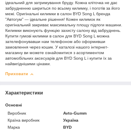
ідеальний для затримування бруду. Кожна кліточка не дає
забрудненню шириться по всьому килимку, і поготів за його
межі. Оригінальні килимки в салон BYD Song L бренда
"Автогум" — ідеальне рішення! Кожен килимок як
оригінальний закриває максимальну площу підлоги машини.
Килимки виконують функцію захисту салону від забруднень.
Купити гумові килимки в салон для BYD Song L можна
зателефонувавши нам телефоном або оформивши
замовлення через кошик. У каталозі нашого інтернет-
магазину ви можете ознайомитися з асортиментом
автомобільних аксесуарів для BYD Song L і купити їх за
найвигіднішими цінами.
Приховати
Характеристики
Основні
Виробник
Avto-Gumm
Країна виробник
Україна
Марка
BYD