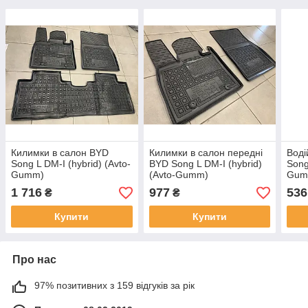
Килимки в салон BYD
Килимки в салон передні
Воді
Song L DM-I (hybrid) (Avto-
BYD Song L DM-I (hybrid)
Song
Gumm)
(Avto-Gumm)
Gum
1 716
977
536
₴
₴
Купити
Купити
Про нас
97% позитивних з 159 відгуків за рік