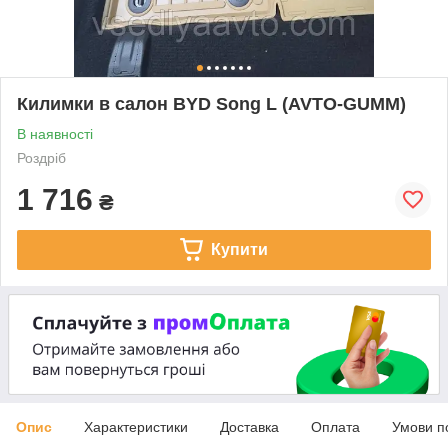
Килимки в салон BYD Song L (AVTO-GUMM)
В наявності
Роздріб
1 716
₴
Купити
Опис
Характеристики
Доставка
Оплата
Умови п