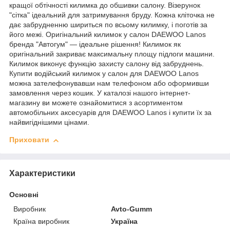
кращої обтічності килимка до обшивки салону. Візерунок
"сітка" ідеальний для затримування бруду. Кожна кліточка не
дає забрудненню шириться по всьому килимку, і поготів за
його межі. Оригінальний килимок у салон DAEWOO Lanos
бренда "Автогум" — ідеальне рішення! Килимок як
оригінальний закриває максимальну площу підлоги машини.
Килимок виконує функцію захисту салону від забруднень.
Купити водійський килимок у салон для DAEWOO Lanos
можна зателефонувавши нам телефоном або оформивши
замовлення через кошик. У каталозі нашого інтернет-
магазину ви можете ознайомитися з асортиментом
автомобільних аксесуарів для DAEWOO Lanos і купити їх за
найвигіднішими цінами.
Приховати
Характеристики
Основні
Виробник
Avto-Gumm
Країна виробник
Україна