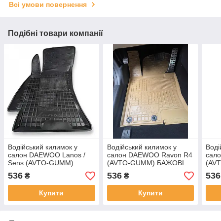
Всі умови повернення
Подібні товари компанії
Водійський килимок у
Водійський килимок у
Воді
салон DAEWOO Lanos /
салон DAEWOO Ravon R4
сало
Sens (AVTO-GUMM)
(AVTO-GUMM) БАЖОВІ
(AV
536
536
536
₴
₴
Купити
Купити