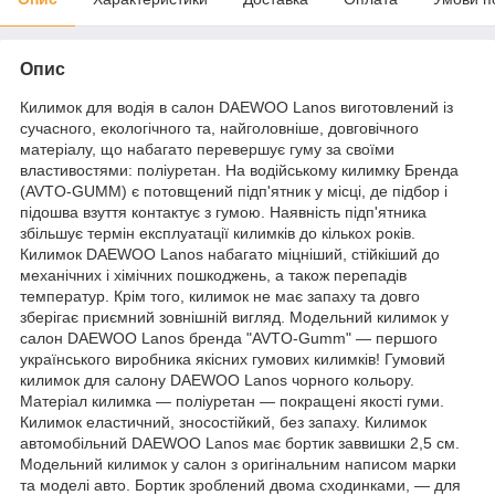
Опис
Килимок для водія в салон DAEWOO Lanos виготовлений із
сучасного, екологічного та, найголовніше, довговічного
матеріалу, що набагато перевершує гуму за своїми
властивостями: поліуретан. На водійському килимку Бренда
(AVTO-GUMM) є потовщений підп'ятник у місці, де підбор і
підошва взуття контактує з гумою. Наявність підп'ятника
збільшує термін експлуатації килимків до кількох років.
Килимок DAEWOO Lanos набагато міцніший, стійкіший до
механічних і хімічних пошкоджень, а також перепадів
температур. Крім того, килимок не має запаху та довго
зберігає приємний зовнішній вигляд. Модельний килимок у
салон DAEWOO Lanos бренда "AVTO-Gumm" — першого
українського виробника якісних гумових килимків! Гумовий
килимок для салону DAEWOO Lanos чорного кольору.
Матеріал килимка — поліуретан — покращені якості гуми.
Килимок еластичний, зносостійкий, без запаху. Килимок
автомобільний DAEWOO Lanos має бортик заввишки 2,5 см.
Модельний килимок у салон з оригінальним написом марки
та моделі авто. Бортик зроблений двома сходинками, — для