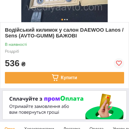
Водійський килимок у салон DAEWOO Lanos /
Sens (AVTO-GUMM) БАЖОВІ
В наявності
Роздріб
536
₴
Купити
Опис
Характеристики
Доставка
Оплата
Умови п