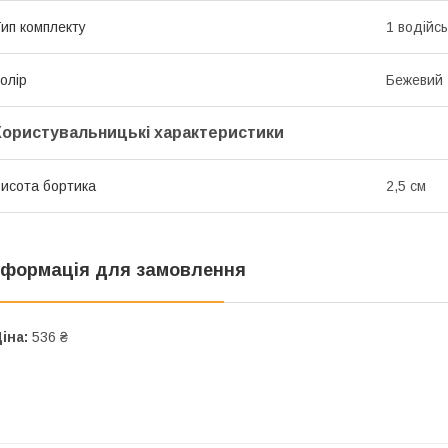
ип комплекту
1 водійс
олір
Бежевий
Користувальницькі характеристики
исота бортика
2,5 см
нформація для замовлення
іна:
536 ₴