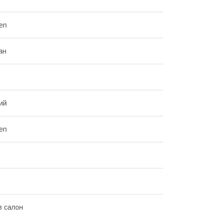
en
ан
ий
en
в салон