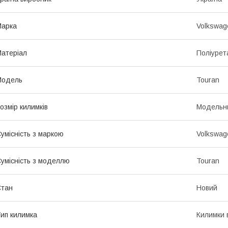
Марка
Volkswag
атеріал
Поліурет
Модель
Touran
озмір килимків
Модельн
умісність з маркою
Volkswag
умісність з моделлю
Touran
Стан
Новий
ип килимка
Килимки 