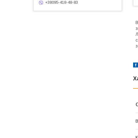
+38095-418-48-83
В
з
Л
с
з
Х
В
К