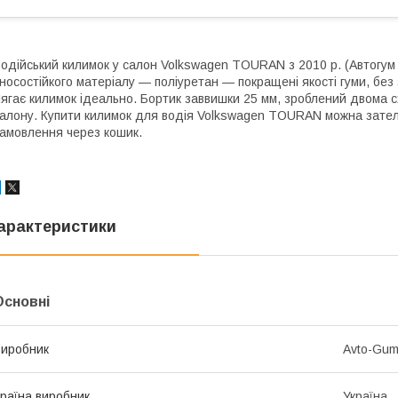
одійський килимок у салон Volkswagen TOURAN з 2010 р. (Автогум 
носостійкого матеріалу — поліуретан — покращені якості гуми, без
ягає килимок ідеально. Бортик заввишки 25 мм, зроблений двома 
алону. Купити килимок для водія Volkswagen TOURAN можна за
амовлення через кошик.
арактеристики
Основні
иробник
Avto-Gu
раїна виробник
Україна