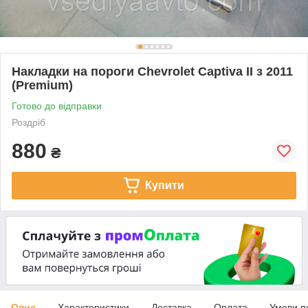
Накладки на пороги Chevrolet Captiva II з 2011
(Premium)
Готово до відправки
Роздріб
880
₴
Купити
Опис
Характеристики
Доставка
Оплата
Умови п