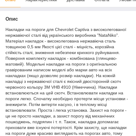
Опис
Накладки на пороги для Chevrolet Captiva з високолегованої
нержавіючої сталі від українського виробника "NataNiko".
Матеріал накладок - високолегована нержавіюча сталь
товщиною 0,5 мм Якості цієї сталі - міцність, корозійна
стійкість сталі, зниження небезпеки крихкого руйнування.
Поверхня комплекту накладок - комбінована (глянцево-
матовий). Модельні накладки на пороги з оригінальною
гравірованим написом моделі або марки авто на всіх
накладках (якщо дозволяє розмір накладки). На кожній
накладці з нержавіючої сталі є якісний двосторонній скотч
червоного кольору 3M VHB 4910 (Німеччина). Накладки
встановлюються на цей скотч. Встановлювати накладки на
пороги легко. Спочатку необхідно протерти місце установки -
знежирити. Потім витерти насухо, і в теплому місці
встановлювати. Проста і легка установка. Захист на пороги -
це не просто накладки, а захист порогу від механічних
пошкоджень, подряпин і т. п. Також, накладка допомагає
приховати вже існуючі потертості. Крім захисту, ще накладки
на пороги дуже красиво виглядають на порогах авто, тому