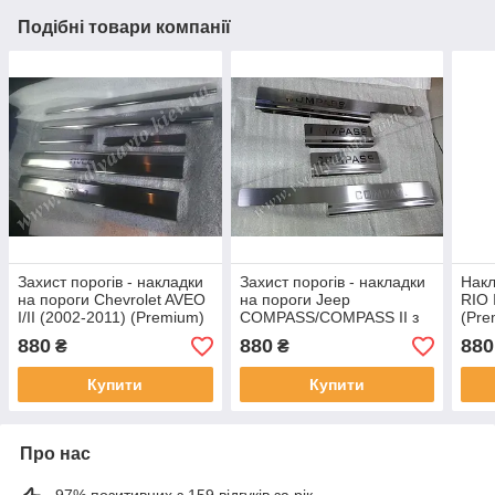
Подібні товари компанії
Захист порогів - накладки
Захист порогів - накладки
Накл
на пороги Chevrolet AVEO
на пороги Jeep
RIO 
I/II (2002-2011) (Premium)
COMPASS/COMPASS II з
(Pre
2006-2011-2016 рр.
880
880
880
₴
₴
(Premium)
Купити
Купити
Про нас