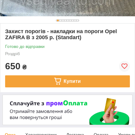
Захист порогів - накладки на пороги Opel
ZAFIRA B з 2005 р. (Standart)
Готово до відправки
Роздріб
650
₴
Купити
Опис
Характеристики
Доставка
Оплата
Умови п