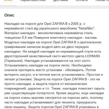
Опис
Накладки на пороги для Opel ZAFIRA B з 2005 р. з
нержавіючої сталі від українського виробника "NataNiko".
Матеріал накладок - високолегована нержавіюча сталь
товщиною 0,5 мм Поверхня комплекту накладок - матова.
Модельні накладки на пороги Opel ZAFIRA B з оригінальною
гравірованим написом моделі авто на двох передніх
накладках. На каждой накладке из нержавеющей стали есть
двухсторонний качественный скотч желтого цвета LOHMAN
(Германия). Накладки устанавливаются на этот скотч.
Устанавливать накладки на пороги легко. Необходимо
сначала протереть место установки - обезжирить. Потом
вытереть насухо, и в теплом месте устанавливать. Простая и
легкая установка. Защита на пороги Opel ZAFIRA B - это не
просто накладки, а защита порога от механических
повреждений, царапин и т.п. Также, накладка помогает скрыть
уже существующие потертости. Кроме защиты, еще накладки
на пороги очень красиво смотрятся на порогах авто, поэтому
часто накладки устанавливают для тюнинга, приукрасить
свою машину. Защита порогов Opel ZAFIRA B упакованы в