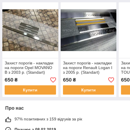
Захист порогів - накладки
Захист порогів - накладки
Захи
на пороги Opel MOVANO
на пороги Renault Logan I
на п
B з 2003 р. (Standart)
з 2005 р. (Standart)
TOUR
(Sta
650
650
650
₴
₴
Купити
Купити
Про нас
97% позитивних з 159 відгуків за рік
Працює з 08.02.2019