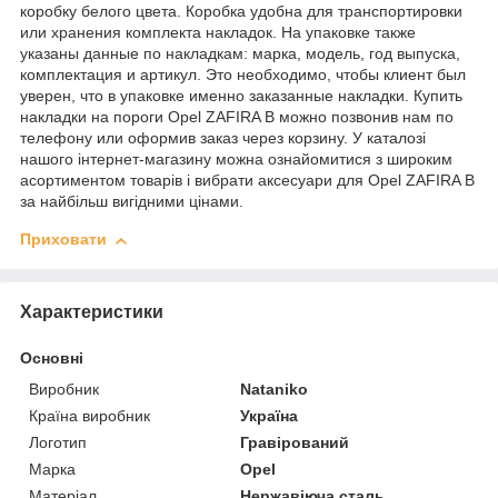
коробку белого цвета. Коробка удобна для транспортировки
или хранения комплекта накладок. На упаковке также
указаны данные по накладкам: марка, модель, год выпуска,
комплектация и артикул. Это необходимо, чтобы клиент был
уверен, что в упаковке именно заказанные накладки. Купить
накладки на пороги Opel ZAFIRA B можно позвонив нам по
телефону или оформив заказ через корзину. У каталозі
нашого інтернет-магазину можна ознайомитися з широким
асортиментом товарів і вибрати аксесуари для Opel ZAFIRA B
за найбільш вигідними цінами.
Приховати
Характеристики
Основні
Виробник
Nataniko
Країна виробник
Україна
Логотип
Гравірований
Марка
Opel
Матеріал
Нержавіюча сталь